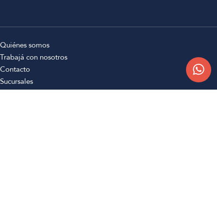
Quiénes somos
Trabajá con nosotros
Contacto
Sucursales
Compra Online
Atención al cliente
Preguntas frecuentes
Términos y condiciones
Botón de arrepentimiento