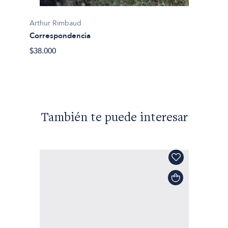
Arthur Rimbaud
Arthur
Correspondencia
Cartas
$38.000
$60.21
También te puede interesar