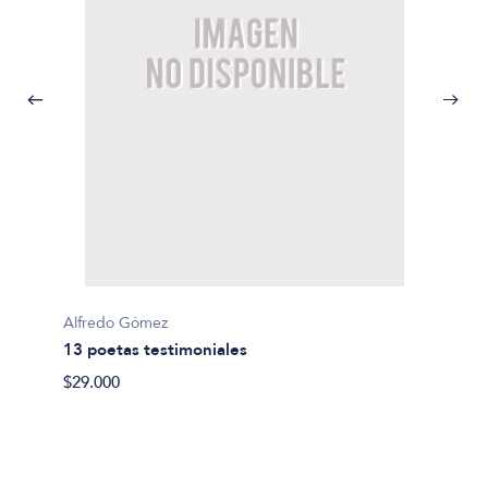
Alfredo Gómez
Marilia
13 poetas testimoniales
20 poe
$29.000
$25.00