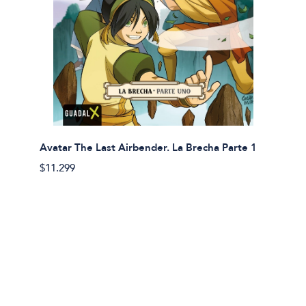
Avatar The Last Airbender. La Brecha Parte 1
Avatar
$11.299
$11.29