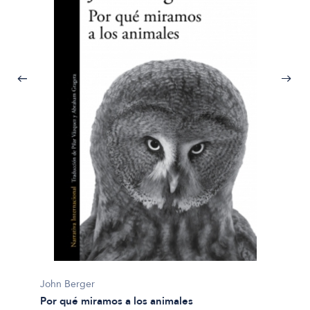
John B
John Berger
El sent
Por qué miramos a los animales
$49.90