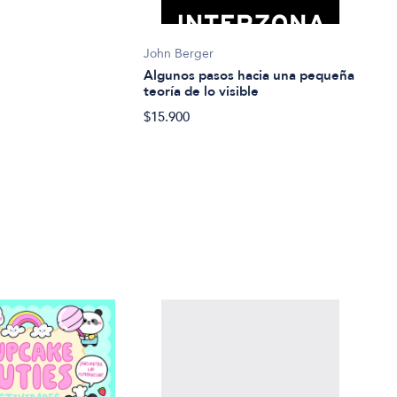
John Berger
o
John
Algunos pasos hacia una pequeña
El P
teoría de lo visible
$27.
$15.900