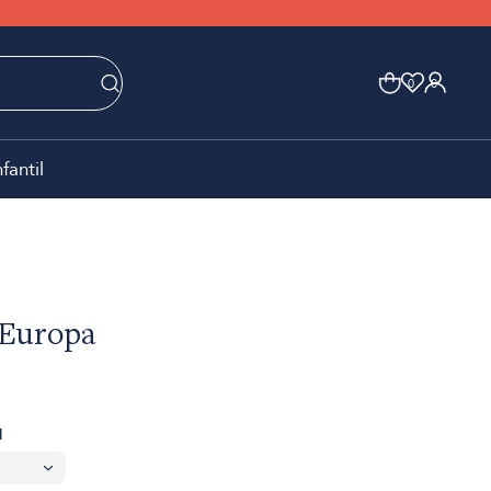
0
0
nfantil
 Europa
1