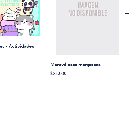
Rued
es - Actividades
$21.
Maravillosas mariposas
$25.000