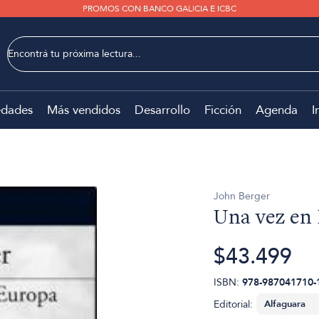
PROMOS CON BANCO GALICIA E ICBC
dades
Más vendidos
Desarrollo
Ficción
Agenda
I
John Berger
Una vez en
$43.499
ISBN:
978-987041710-
Editorial: