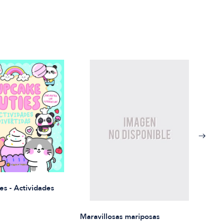
Rued
es - Actividades
$21.
Maravillosas mariposas