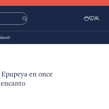
0
0
nfantil
- Epupeya en once
 encanto