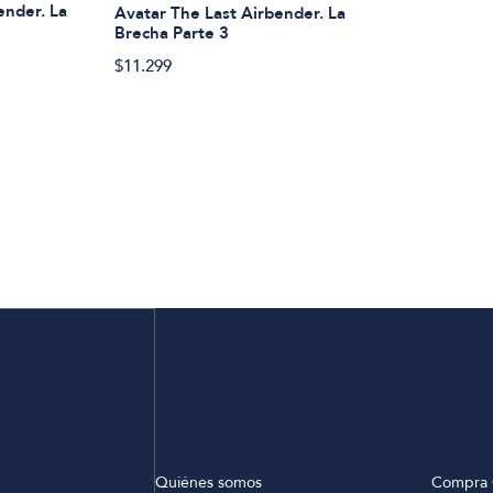
ender. La
Avatar The Last Airbender. La
Brecha Parte 3
$11.299
Quiénes somos
Compra 