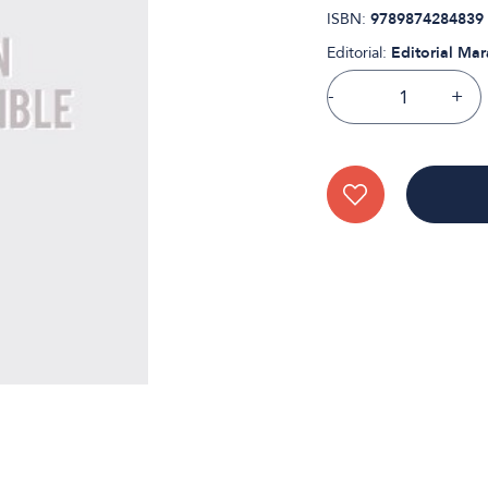
ISBN:
9789874284839
Editorial:
Editorial Mar
-
+