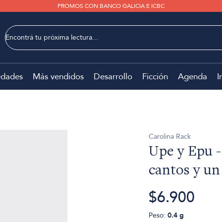
PROMOS CON BANCO GALICIA E ICBC
dades
Más vendidos
Desarrollo
Ficción
Agenda
I
Carolina Rack
Upe y Epu 
cantos y un
$6.900
Peso:
0.4 g