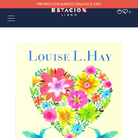
PROMO CON BANCO GALICIA E ICBC
0
0