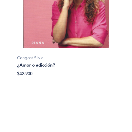
Paul Le
Congost Silvia
Agotam
¿Amor o adicción?
$45.49
$42.900