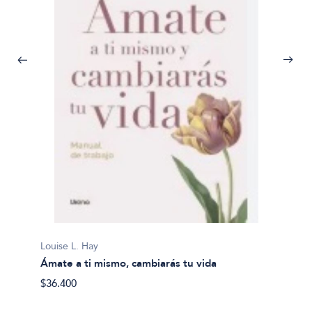
Louise 
El pod
Louise L. Hay
Ámate a ti mismo, cambiarás tu vida
$23.20
$36.400