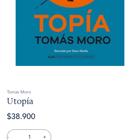
Tomás Moro
Utopía
$38.900
-
+