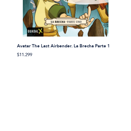
Avatar The Last Airbender. La Brecha Parte 1
Avatar
$11.299
$11.29