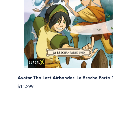
Avatar The Last Airbender. La Brecha Parte 1
Avatar
$11.299
$11.29