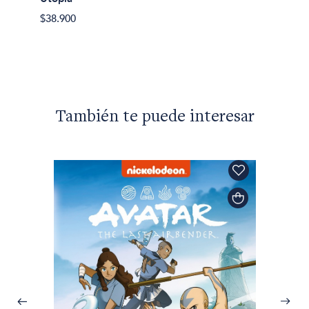
Tomás 
$38.900
Utopía
$16.50
También te puede interesar