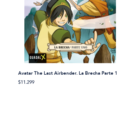
Avatar The Last Airbender. La Brecha Parte 1
Avatar
$11.299
$11.29