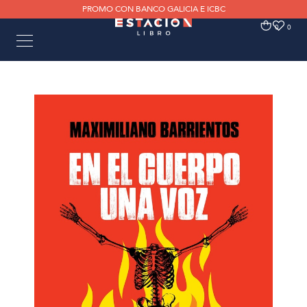
PROMO CON BANCO GALICIA E ICBC
0
0