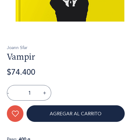
Joann Sfar
Vampir
$74.400
-
+
AGREGAR AL CARRITO
Peso:
400 g