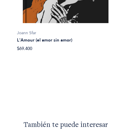
Joann Sfar
Joann S
L'Amour (el amor sin amor)
Aspiri
$69.400
$79.40
También te puede interesar