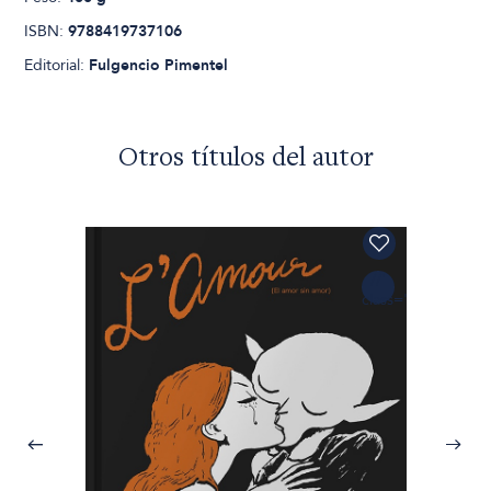
ISBN:
9788419737106
Editorial:
Fulgencio Pimentel
Otros títulos del autor
/
/
'
class='cartButton'