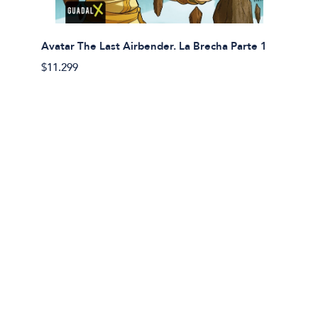
Avatar The Last Airbender. La Brecha Parte 1
Avatar
$11.299
$11.29