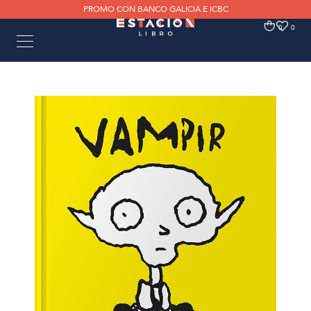
PROMO CON BANCO GALICIA E ICBC
0
0