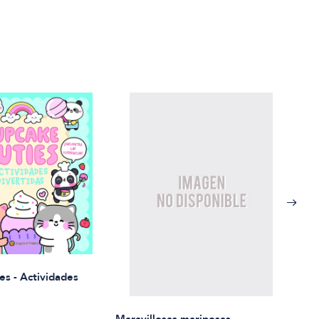
Rued
es - Actividades
$21.