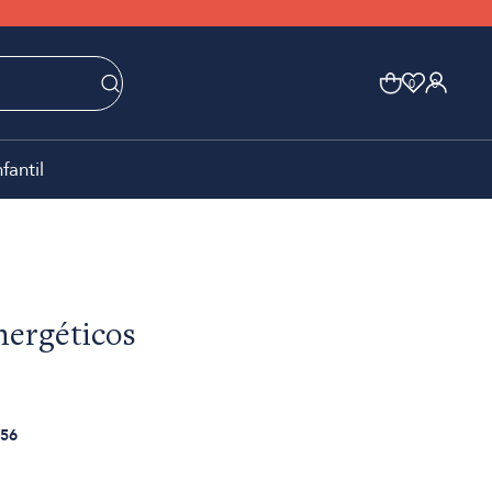
0
0
nfantil
nergéticos
56