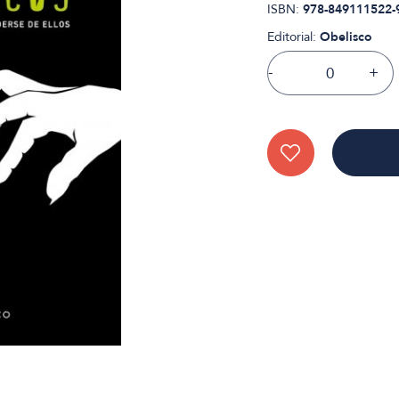
ISBN:
978-849111522-
Editorial:
Obelisco
-
+