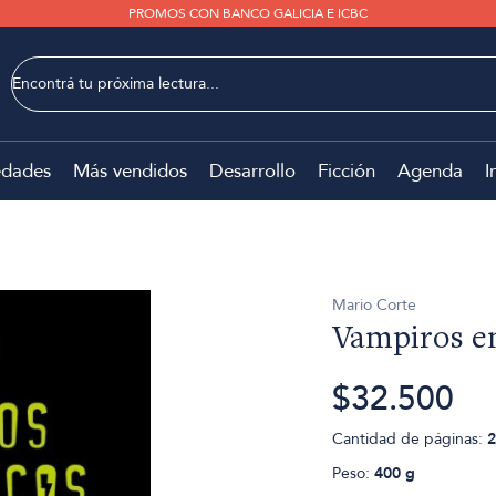
PROMOS CON BANCO GALICIA E ICBC
dades
Más vendidos
Desarrollo
Ficción
Agenda
I
Mario Corte
Vampiros e
$32.500
Cantidad de páginas:
2
Peso:
400 g