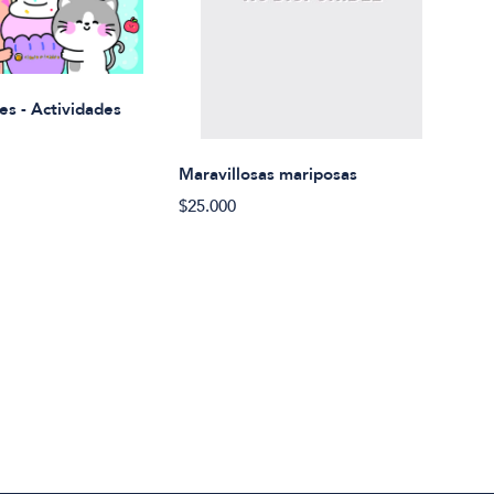
Rued
es - Actividades
$21.
Maravillosas mariposas
$25.000