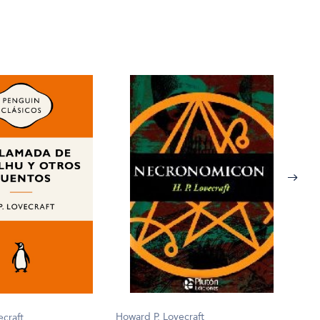
Howar
Howard P. Lovecraft
ecraft