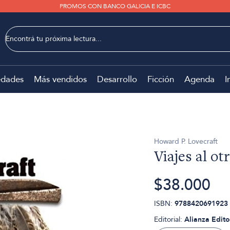
PROMOS CON BANCO GALICIA E ICBC
dades
Más vendidos
Desarrollo
Ficción
Agenda
I
Howard P. Lovecraft
Viajes al o
$38.000
ISBN:
9788420691923
Editorial:
Alianza Edito