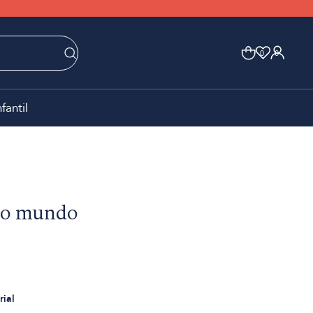
0
0
nfantil
tro mundo
rial