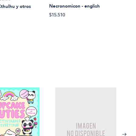
El h
at r
Necronomicon - english
thulhu y otros
$19.
$15.510