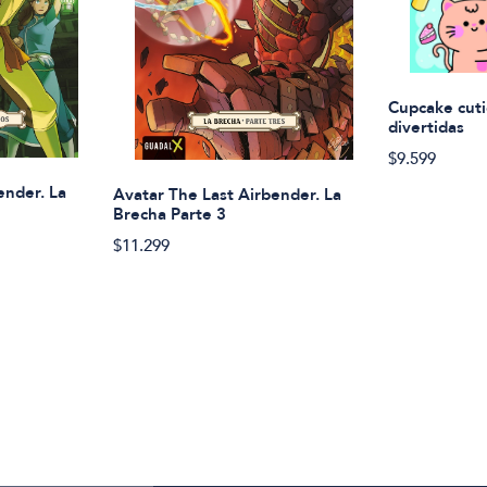
Cupcake cuti
divertidas
$9.599
ender. La
Avatar The Last Airbender. La
Brecha Parte 3
$11.299