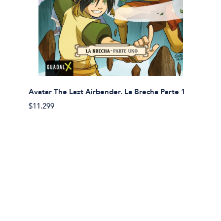
Avatar The Last Airbender. La Brecha Parte 1
Avatar
$11.299
$11.29