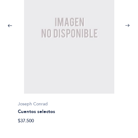
Joseph Conrad
Joseph
Cuentos selectos
El cora
$37.500
$16.00