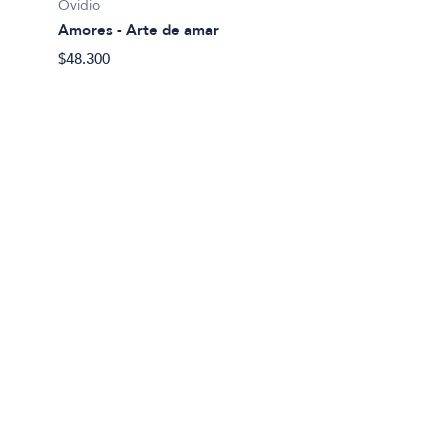
Ovidio
Diodoro
Amores - Arte de amar
Bibliot
$48.300
$28.90