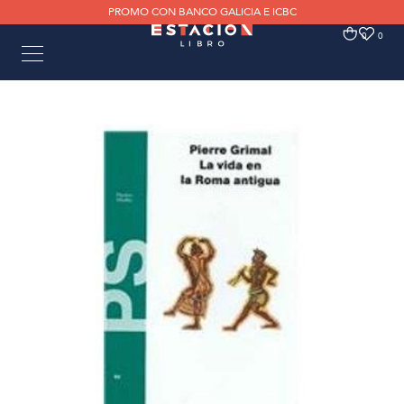
PROMO CON BANCO GALICIA E ICBC
0
0