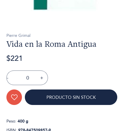
Pierre Grimal
Vida en la Roma Antigua
$221
-
+
PRODUCTO SIN STOCK
Peso:
400 g
ISBN:
978-847509857-9