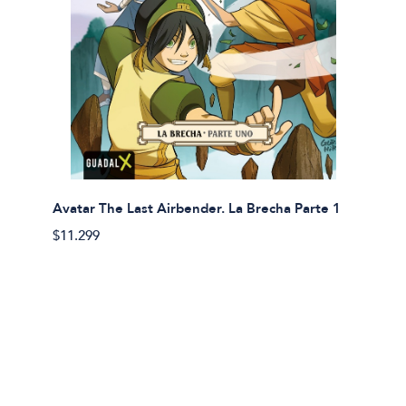
Avatar The Last Airbender. La Brecha Parte 1
Avatar
$11.299
$11.29