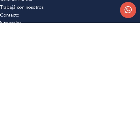
Trabajá con nosotros
Contacto
Sucursales
Compra Online
Atención al cliente
Preguntas frecuentes
Términos y condiciones
Botón de arrepentimiento