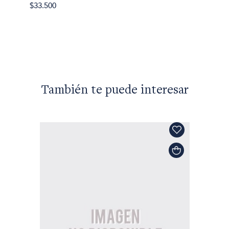
Plutarc
$33.500
Vidas p
$53.00
También te puede interesar