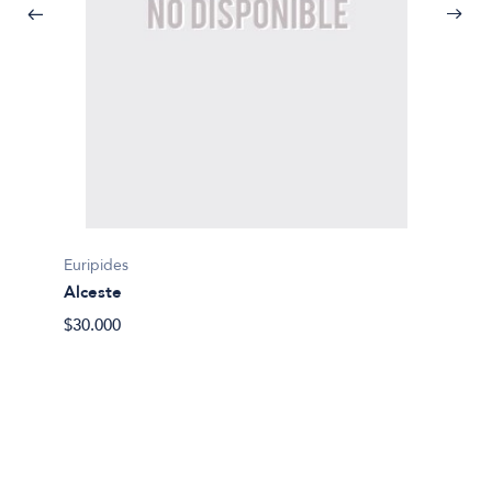
Euripides
Alceste
Sofocle
$30.000
Antigo
$15.29