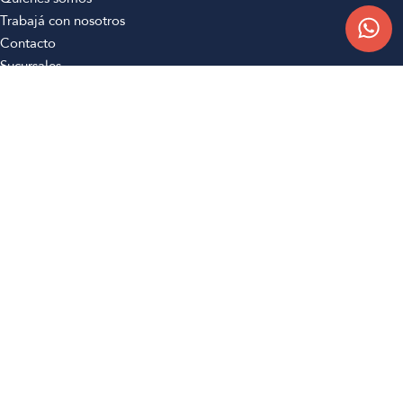
Trabajá con nosotros
Contacto
Sucursales
Compra Online
Atención al cliente
Preguntas frecuentes
Términos y condiciones
Botón de arrepentimiento