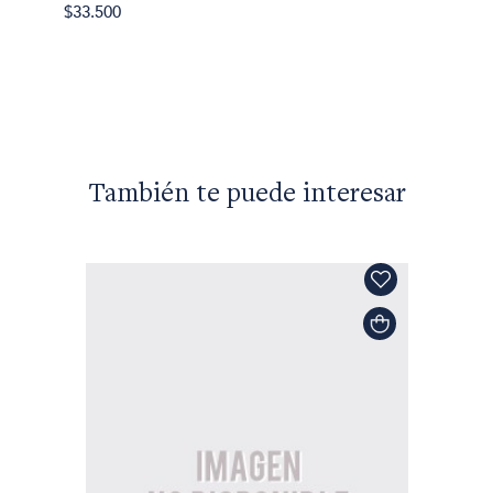
Plutarc
$33.500
Vidas p
$53.00
También te puede interesar