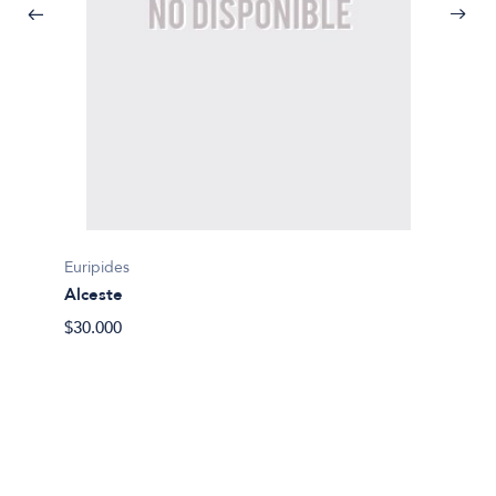
Euripides
Alceste
Sofocle
$30.000
Antigo
$15.29