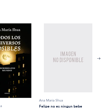
Ana María Shua
Ana 
ua
Felipe no es ningun bebe