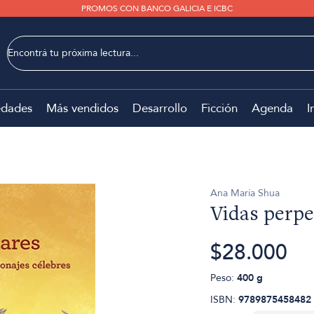
PROMOS CON BANCO GALICIA E ICBC
dades
Más vendidos
Desarrollo
Ficción
Agenda
I
Ana María Shua
Vidas perpe
$28.000
Peso:
400 g
ISBN:
9789875458482