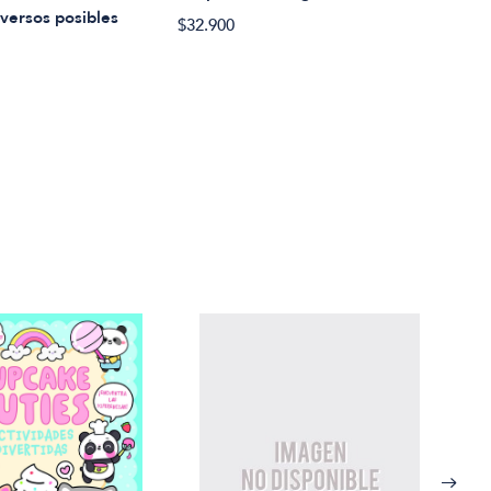
Histo
iversos posibles
$32.900
$28.