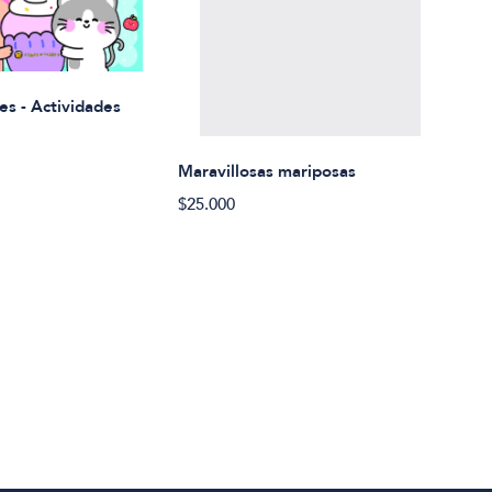
Rued
es - Actividades
$21.
Maravillosas mariposas
$25.000