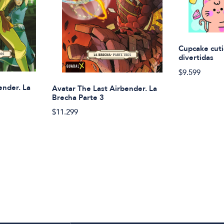
Cupcake cuti
divertidas
$9.599
ender. La
Avatar The Last Airbender. La
Brecha Parte 3
$11.299