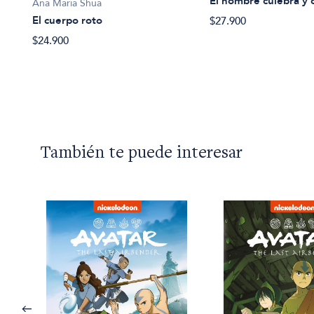
El hombre culebra y 
Ana María Shua
ir
El cuerpo roto
$27.900
$24.900
También te puede interesar