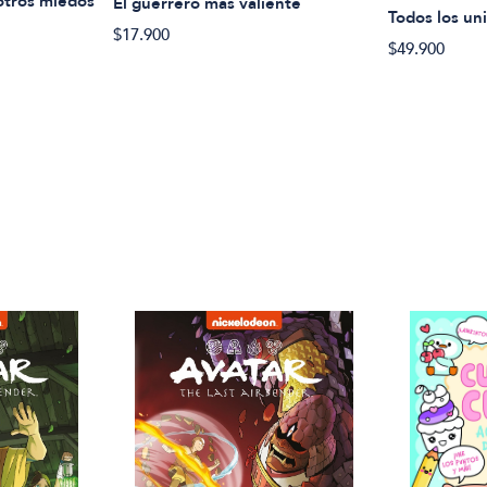
otros miedos
El guerrero más valiente
Todos los un
$17.900
$49.900