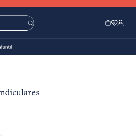
0
0
nfantil
ndiculares