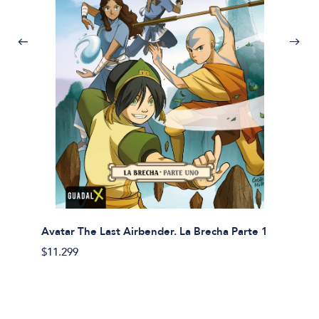
Avatar The Last Airbender. La Brecha Parte 1
Avatar
$11.299
$11.29