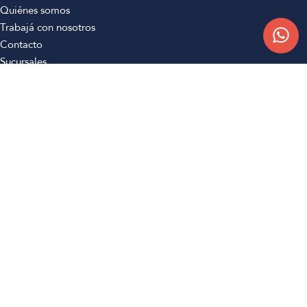
Quiénes somos
Trabajá con nosotros
Contacto
Sucursales
Compra Online
Atención al cliente
Preguntas frecuentes
Términos y condiciones
Botón de arrepentimiento