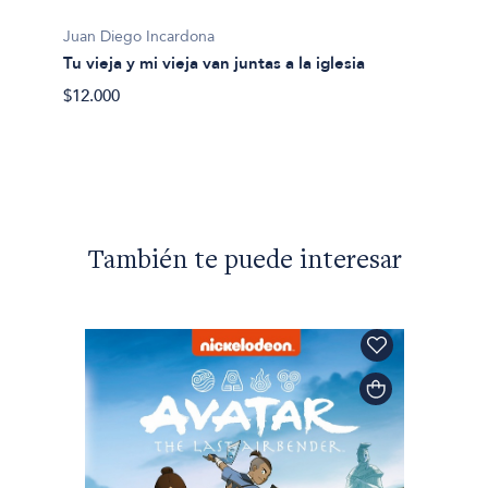
Juan Diego Incardona
Juan D
Tu vieja y mi vieja van juntas a la iglesia
Amor b
$12.000
$18.00
También te puede interesar