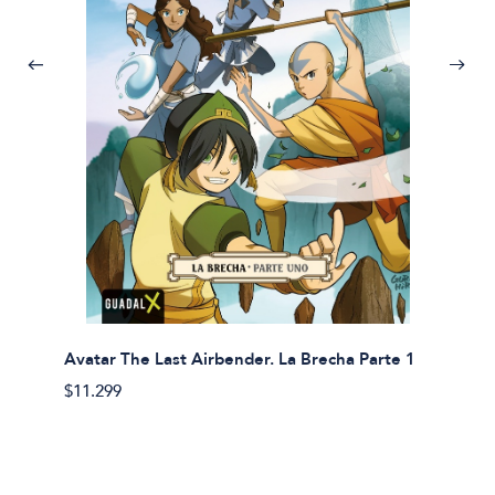
Avatar The Last Airbender. La Brecha Parte 1
Avatar
$11.299
$11.29