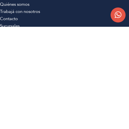
Quiénes somos
Trabajá con nosotros
Contacto
Sucursales
Compra Online
Atención al cliente
Preguntas frecuentes
Términos y condiciones
Botón de arrepentimiento