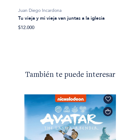
Juan Diego Incardona
Juan D
Tu vieja y mi vieja van juntas a la iglesia
Amor b
$12.000
$18.00
También te puede interesar