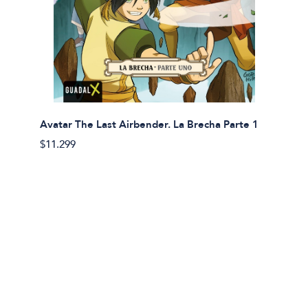
Avatar The Last Airbender. La Brecha Parte 1
Avatar
$11.299
$11.29