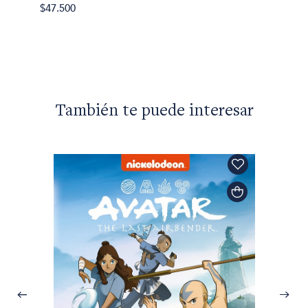
George
$47.500
Lugar
$59.90
También te puede interesar