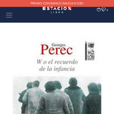
PROMO CON BANCO GALICIA E ICBC
0
0