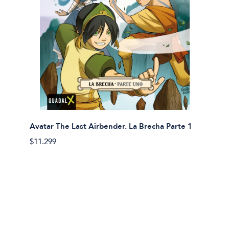
Avatar The Last Airbender. La Brecha Parte 1
Avatar
$11.299
$11.29