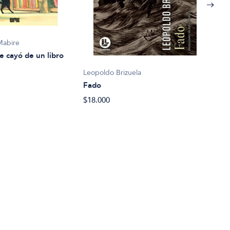
Mabire
e cayó de un libro
Leopoldo Brizuela
Fado
Eliz
$18.000
La c
$27.