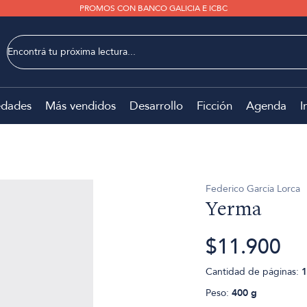
PROMOS CON BANCO GALICIA E ICBC
dades
Más vendidos
Desarrollo
Ficción
Agenda
I
Federico García Lorca
Yerma
$11.900
Cantidad de páginas:
1
Peso:
400 g