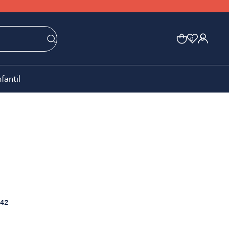
0
0
nfantil
42