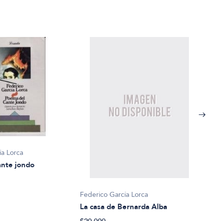
ía Lorca
ante jondo
Federico García Lorca
La casa de Bernarda Alba
Fede