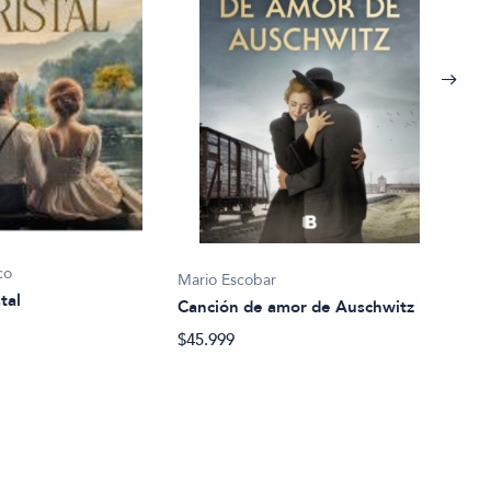
Mari
co
Mario Escobar
Ciud
tal
Canción de amor de Auschwitz
$39.
$45.999