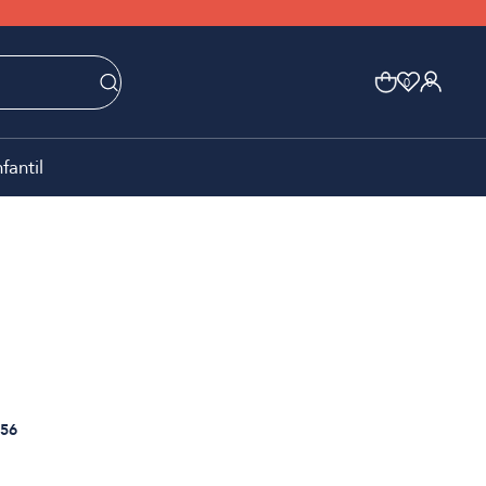
0
0
nfantil
56