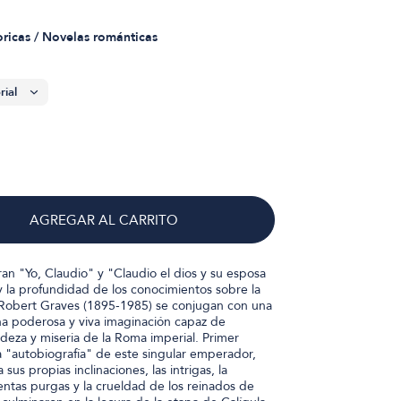
oricas / Novelas románticas
AGREGAR AL CARRITO
ran "Yo, Claudio" y "Claudio el dios y su esposa
y la profundidad de los conocimientos sobre la
 Robert Graves (1895-1985) se conjugan con una
na poderosa y viva imaginación capaz de
ndeza y miseria de la Roma imperial. Primer
 "autobiografía" de este singular emperador,
sus propias inclinaciones, las intrigas, la
entas purgas y la crueldad de los reinados de