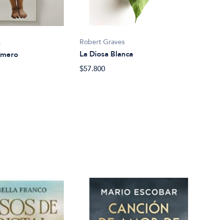
Robe
Robert Graves
s
Dios
La Diosa Blanca
omero
$99.
$57.800