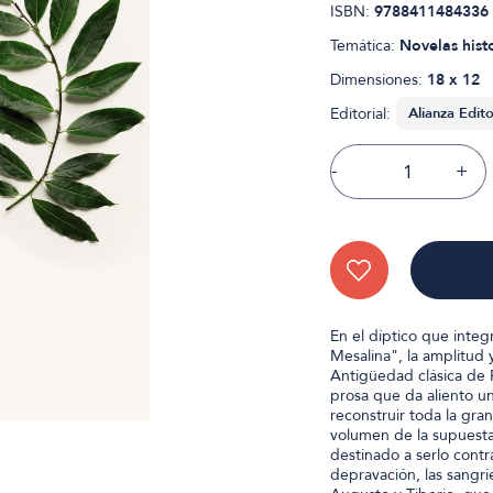
ISBN:
9788411484336
Temática:
Novelas hist
Dimensiones:
18 x 12
Editorial:
-
+
En el díptico que integ
Mesalina", la amplitud 
Antigüedad clásica de
prosa que da aliento u
reconstruir toda la gra
volumen de la supuesta
destinado a serlo contra 
depravación, las sangri