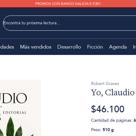
PROMOS CON BANCO GALICIA E ICBC
dades
Más vendidos
Desarrollo
Ficción
Agenda
I
Robert Graves
Yo, Claudio
$46.100
Cantidad de páginas:
6
Peso:
510 g