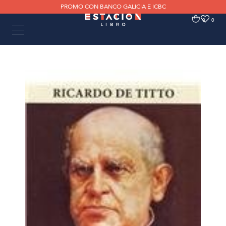
PROMO CON BANCO GALICIA E ICBC
0
0