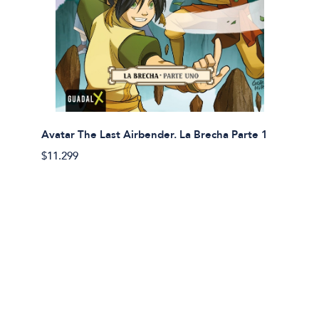
Avatar The Last Airbender. La Brecha Parte 1
Avatar
$11.299
$11.29