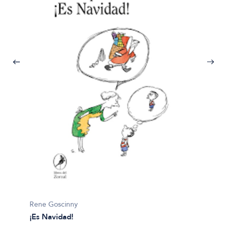
Quino
¡Qué m
$19.99
Rene Goscinny
¡Es Navidad!