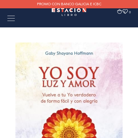
PROMO CON BANCO GALICIA E ICBC
0
0