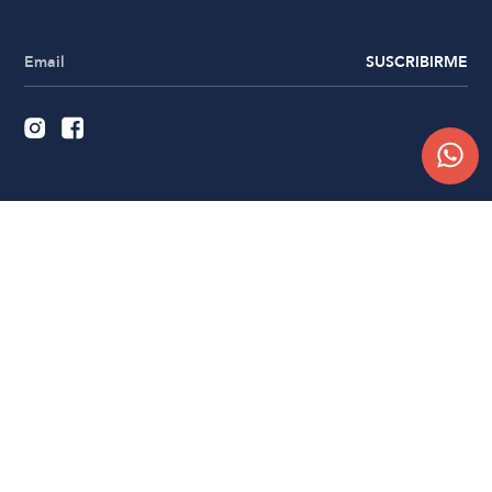
SUSCRIBIRME
Quiénes somos
Trabajá con nosotros
Contacto
Sucursales
Compra Online