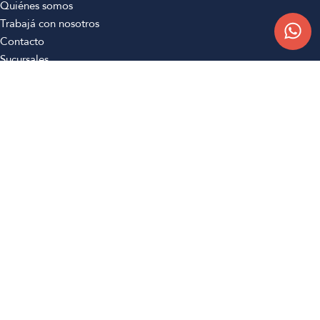
Quiénes somos
Trabajá con nosotros
Contacto
Sucursales
Compra Online
Atención al cliente
Preguntas frecuentes
Términos y condiciones
Botón de arrepentimiento