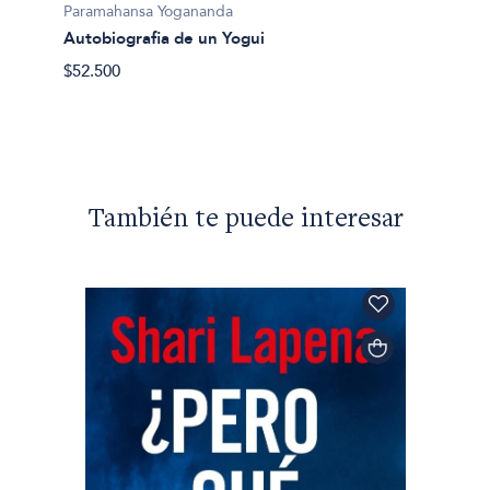
Parama
Paramahansa Yogananda
El yog
Autobiografia de un Yogui
$32.50
$52.500
También te puede interesar