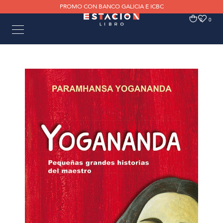
PROMO CON BANCO GALICIA E ICBC
0
0