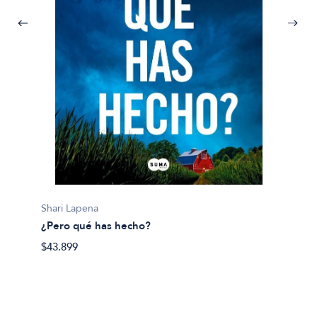
Jurgen
100 Mo
Shari Lapena
$100.9
¿Pero qué has hecho?
$43.899