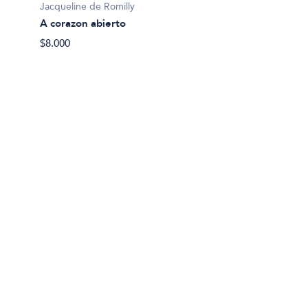
Jacqueline de Romilly
Terry M
A corazon abierto
Ahi te
$8.000
$38.90