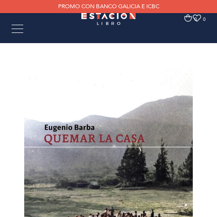
PROMO CON BANCO GALICIA E ICBC
0
0