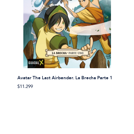
Avatar The Last Airbender. La Brecha Parte 1
Avatar
$11.299
$11.29