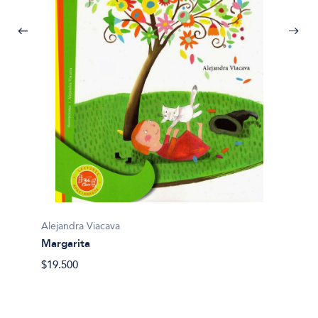
Alejand
Mi ami
$19.00
Alejandra Viacava
Margarita
$19.500