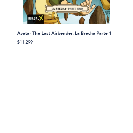
Avatar The Last Airbender. La Brecha Parte 1
Avatar
$11.299
$11.29