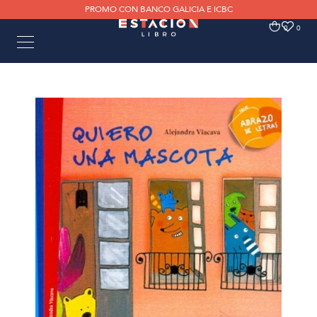
PROMO CON BANCO GALICIA E ICBC
0
0