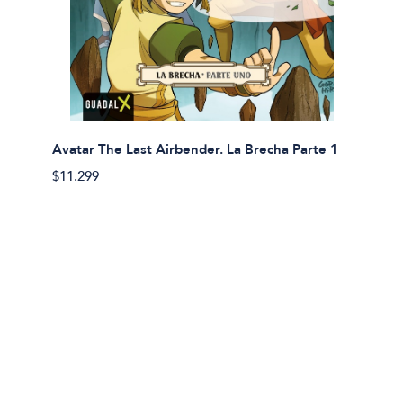
Avatar The Last Airbender. La Brecha Parte 1
Avatar
$11.299
$11.29