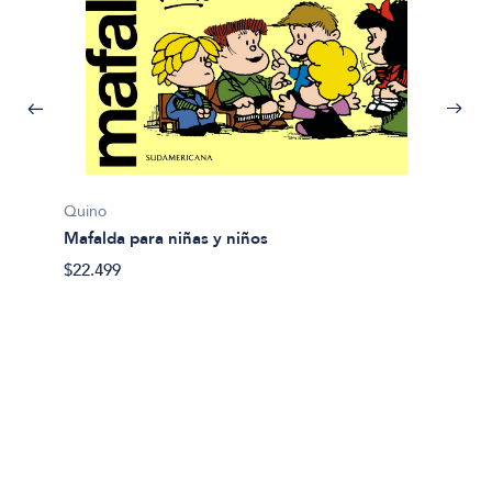
Quino
Quino
Mafalda para niñas y niños
Colecc
$22.499
$149.9