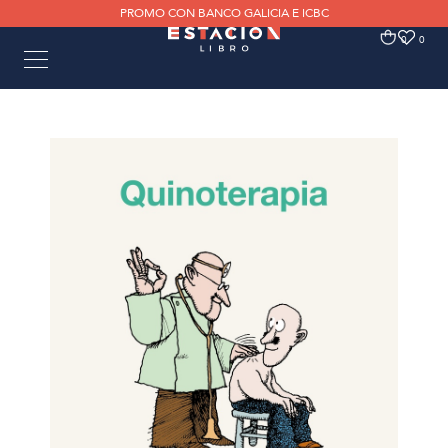
PROMO CON BANCO GALICIA E ICBC
0
0