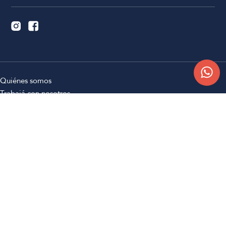
Quiénes somos
Trabajá con nosotros
Contacto
Sucursales
Compra Online
Atención al cliente
Preguntas frecuentes
Términos y condiciones