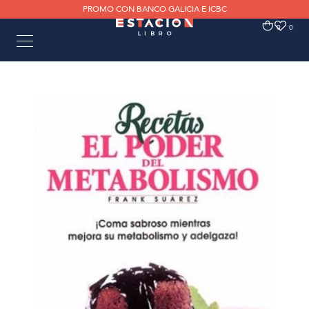
PROMO CON BANCO GALICIA E ICBC
0
0