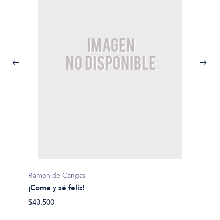
Ramón de Cangas
¡Come y sé feliz!
Fernan
$43.500
#Revo