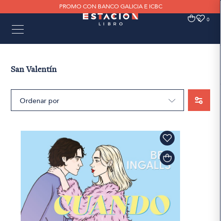
PROMO CON BANCO GALICIA E ICBC
0
0
San Valentín