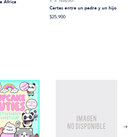
V. S. Naipaul
V. S.
e Africa
Cartas entre un padre y un hijo
Migu
$25.900
$26.