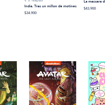
V. S. Naipaul
La mascara d
India. Tras un millon de motines
$43.900
$34.900