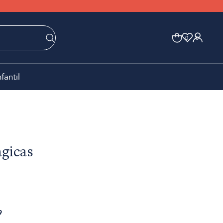
0
0
nfantil
gicas
9