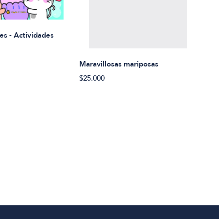
Rued
es - Actividades
$21.
Maravillosas mariposas
$25.000