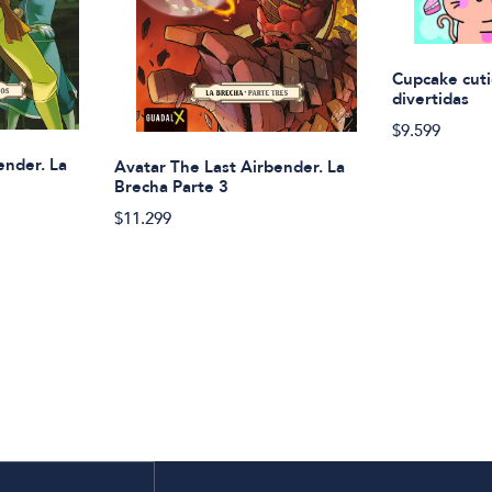
Cupcake cuti
divertidas
$9.599
ender. La
Avatar The Last Airbender. La
Brecha Parte 3
$11.299