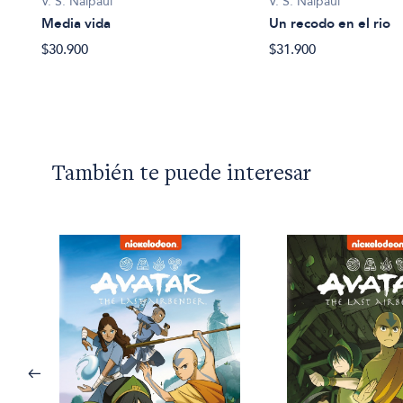
V. S. Naipaul
V. S. Naipaul
Media vida
Un recodo en el rio
$30.900
$31.900
También te puede interesar