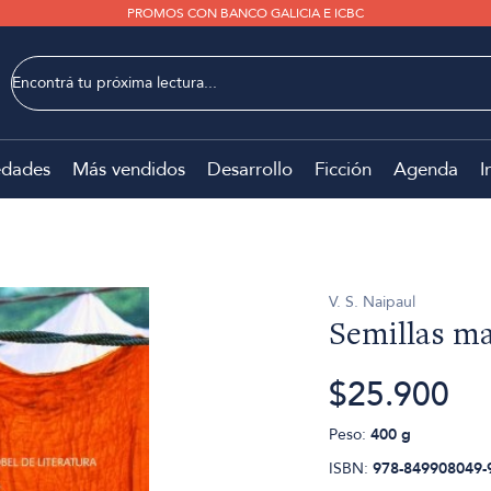
PROMOS CON BANCO GALICIA E ICBC
dades
Más vendidos
Desarrollo
Ficción
Agenda
I
V. S. Naipaul
Semillas ma
$25.900
Peso:
400 g
ISBN:
978-849908049-