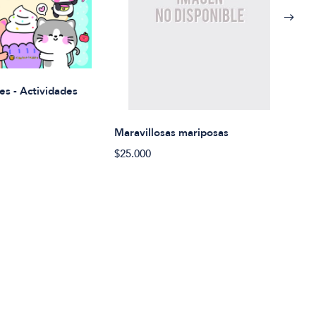
Rued
es - Actividades
$21.
Maravillosas mariposas
$25.000