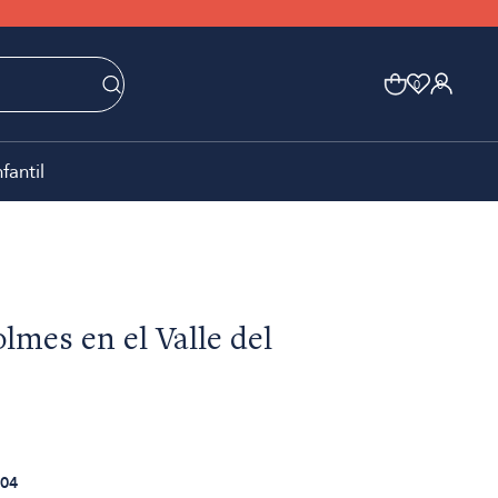
0
0
nfantil
lmes en el Valle del
04