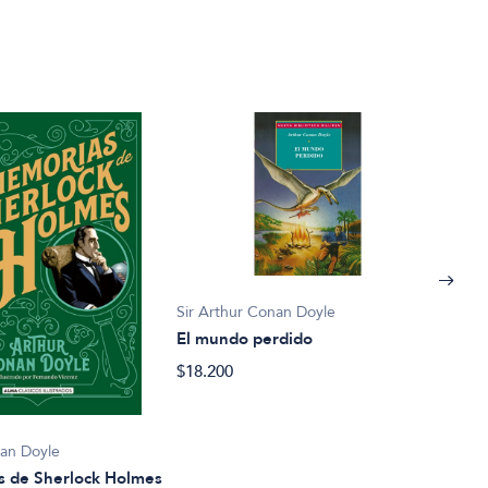
Sir Arthur Conan Doyle
El mundo perdido
$18.200
nan Doyle
Sir 
s de Sherlock Holmes
La s