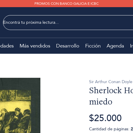
PROMOS CON BANCO GALICIA E ICBC
dades
Más vendidos
Desarrollo
Ficción
Agenda
I
Sir Arthur Conan Doyle
Sherlock Ho
miedo
$25.000
Cantidad de páginas:
2