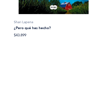
Jurgen
100 Mo
Shari Lapena
$100.9
¿Pero qué has hecho?
$43.899