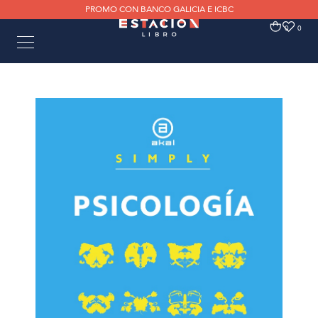
PROMO CON BANCO GALICIA E ICBC
0
0