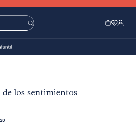
0
0
nfantil
 de los sentimientos
20