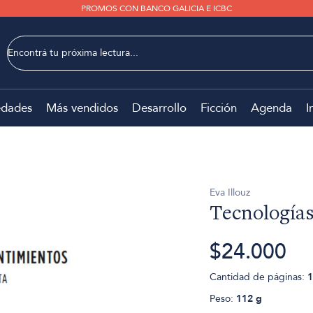
PROMOS CON BANCO GALICIA E ICBC
dades
Más vendidos
Desarrollo
Ficción
Agenda
I
Eva Illouz
Tecnologías
$24.000
Cantidad de páginas:
1
Peso:
112 g