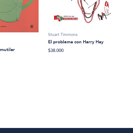
Stuart Timmons
Dani
El problema con Harry Hay
El s
 mutilar
$38.000
$26.