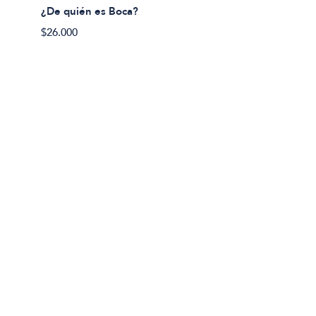
¿De quién es Boca?
¿Deber
$26.000
$29.00