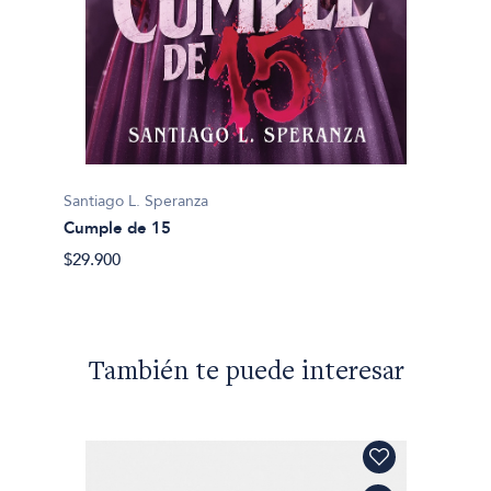
Santiago L. Speranza
Santiag
Cumple de 15
Gradu
$29.900
$39.90
También te puede interesar