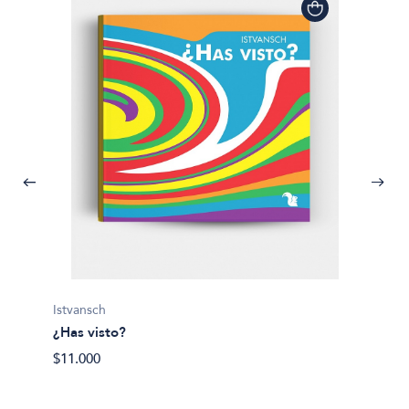
Istvansch
¿Has visto?
$11.000
Alexis H
10 cos