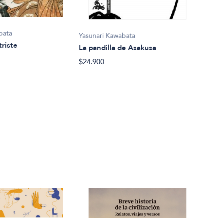
bata
Yasunari Kawabata
triste
La pandilla de Asakusa
Yasu
$24.900
Segu
202
$21.