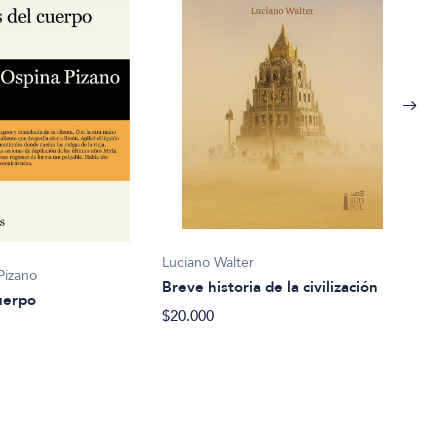
Flore
Luciano Walter
Pizano
Brun
Breve historia de la civilización
uerpo
$22.
$20.000