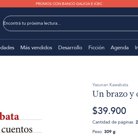
PROMOS CON BANCO GALICIA E ICBC
dades
Más vendidos
Desarrollo
Ficción
Agenda
I
Yasunari Kawabata
Un brazo y 
$39.900
Cantidad de páginas:
2
Peso:
309 g