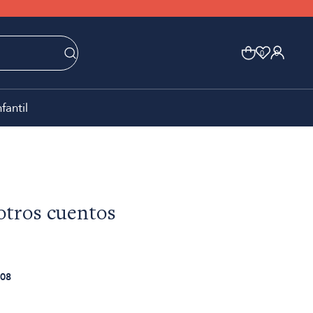
0
0
nfantil
otros cuentos
08