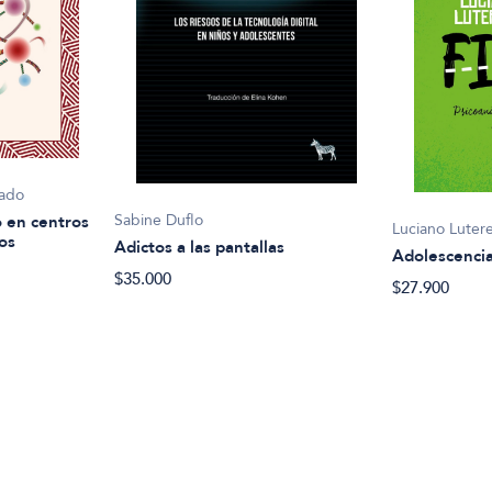
mado
Sabine Duflo
 en centros
Luciano Luter
os
Adictos a las pantallas
Adolescencia 
$35.000
$27.900