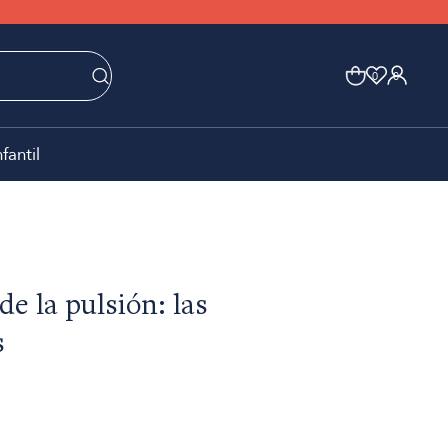
0
0
nfantil
de la pulsión: las
s