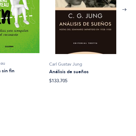
Juan
eau
Carl Gustav Jung
Asun
sin fin
Análisis de sueños
$20.
$133.705