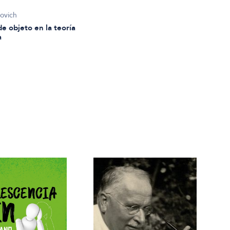
novich
de objeto en la teoría
a