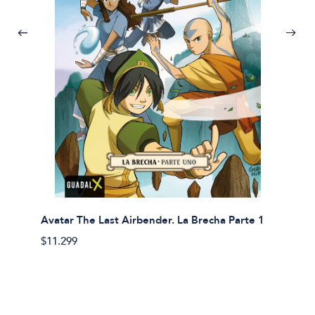
Avatar The Last Airbender. La Brecha Parte 1
Avatar
$11.299
$11.29