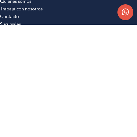
Quiénes somos
Trabajá con nosotros
Contacto
Sucursales
Compra Online
Atención al cliente
Preguntas frecuentes
Términos y condiciones
Botón de arrepentimiento