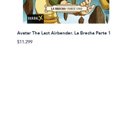
Avatar The Last Airbender. La Brecha Parte 1
Avatar
$11.299
$11.29