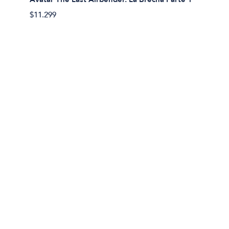
Avatar
$11.299
$11.29