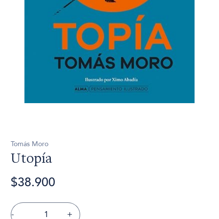
Tomás Moro
Utopía
$38.900
-
+