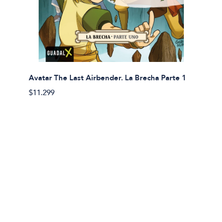
Avatar The Last Airbender. La Brecha Parte 1
Avatar
$11.299
$11.29