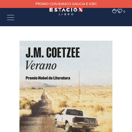
PROMO CON BANCO GALICIA E ICBC
0
0