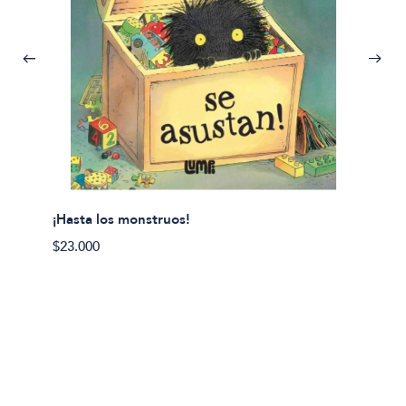
¡Hasta los monstruos!
$23.000
Olivier
Cereci
$23.00