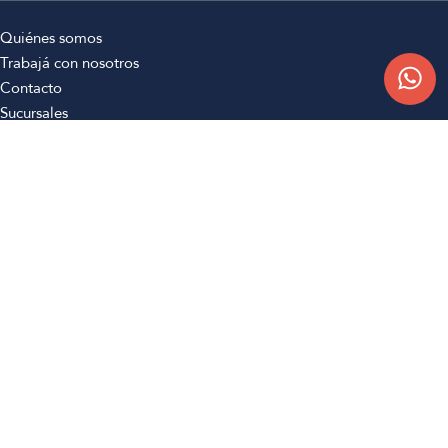
Quiénes somos
Trabajá con nosotros
Contacto
Sucursales
Compra Online
Atención al cliente
Preguntas frecuentes
Términos y condiciones
Botón de arrepentimiento