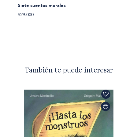
Siete cuentos morales
J.M. C
$29.000
Desgra
$28.90
También te puede interesar