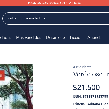
PROMOS CON BANCO GALICIA E ICBC
dades
Más vendidos
Desarrollo
Ficción
Agenda
I
Alicia Plante
Verde oscu
$21.500
ISBN:
9789871923755
Editorial:
Adriana Hida