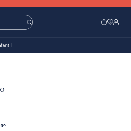
0
0
nfantil
ro
lgo