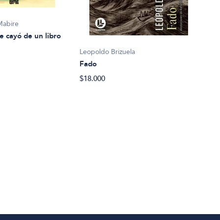
Mabire
e cayó de un libro
Leopoldo Brizuela
Fado
Eliz
$18.000
La c
$27.