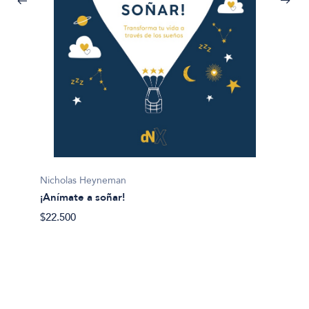
Lis Mil
Nicholas Heyneman
¡Gana l
¡Anímate a soñar!
$28.50
$22.500