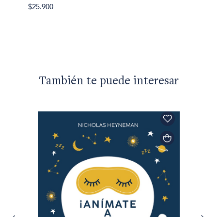
Paulo 
$25.900
El don
$34.90
También te puede interesar