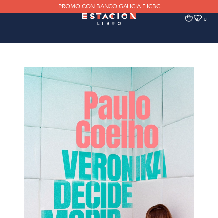
PROMO CON BANCO GALICIA E ICBC
0
0