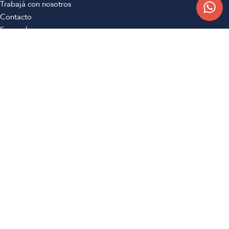
Trabajá con nosotros
Contacto
Sucursales
Compra Online
Atención al cliente
Preguntas frecuentes
Términos y condiciones
Botón de arrepentimiento