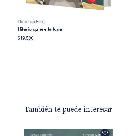
Florencia Esses
Hilario quiere la luna
os
$19.500
Florenc
Palito
$15.90
También te puede interesar