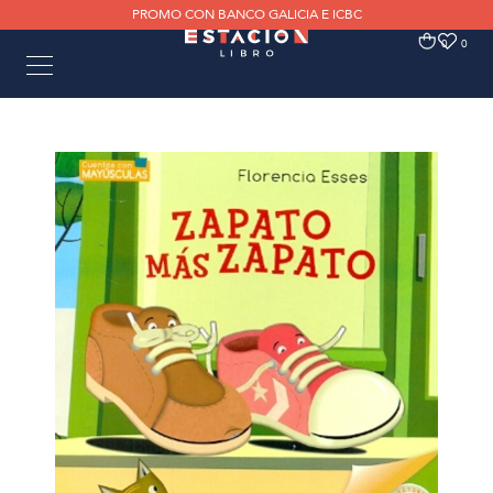
PROMO CON BANCO GALICIA E ICBC
0
0