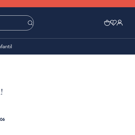
0
0
nfantil
!
06