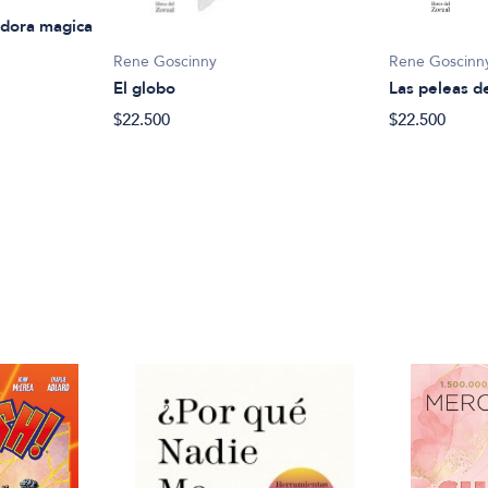
adora magica
Rene Goscinny
Rene Goscinn
El globo
Las peleas d
$22.500
$22.500