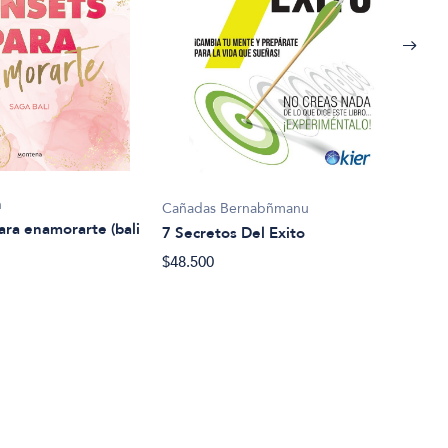
Hae
n
Cañadas Bernabñmanu
A Bu
ara enamorarte (bali
7 Secretos Del Exito
$41.
$48.500