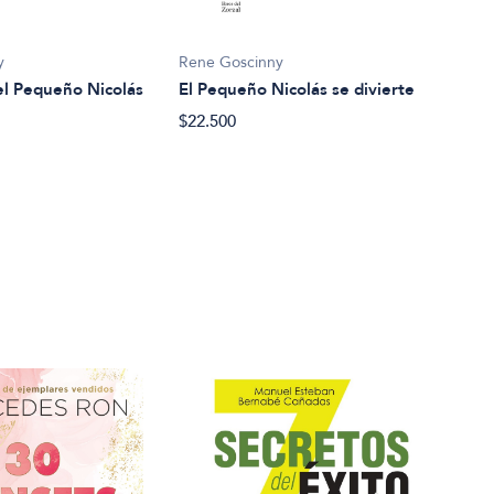
y
Rene Goscinny
Rene
el Pequeño Nicolás
El Pequeño Nicolás se divierte
Las 
Nico
$22.500
$22.