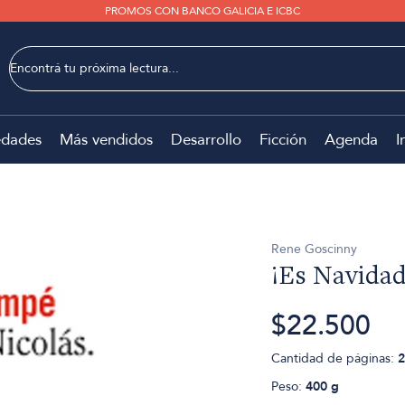
PROMOS CON BANCO GALICIA E ICBC
dades
Más vendidos
Desarrollo
Ficción
Agenda
I
Rene Goscinny
¡Es Navidad
$22.500
Cantidad de páginas:
2
Peso:
400 g